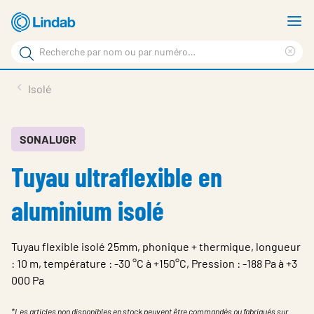
Aller
A
au
le
Rechercher
contenu
m
Sup
Rechercher
principal
le
Produits
Isolé
sur
ter
Nouvelles
le
rec
site
En vedette
SONALUGR
Tuyau ultraflexible en
À propos de Lindab
Contact
aluminium isolé
Downloads
Tuyau flexible isolé 25mm, phonique + thermique, longueur
Identification
: 10 m, température : -30 °C à +150°C, Pression : -188 Pa à +3
000 Pa
Choisir la langue
Switzerland - French
*Les articles non disponibles en stock peuvent être commandés ou fabriqués sur