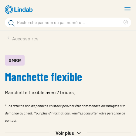
Aller
A
au
le
Rechercher
contenu
m
Sup
Rechercher
principal
le
Produits
Accessoires
sur
ter
Nouvelles
le
rec
site
En vedette
XMBR
Manchette flexible
À propos de Lindab
Contact
Manchette flexible avec 2 brides.
Downloads
*Les articles non disponibles en stock peuvent être commandés ou fabriqués sur
Identification
demande du client. Pour plus d'informations, veuillez consulter votre personne de
contact.
Choisir la langue
Switzerland - French
Voir plus