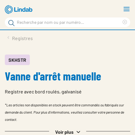
Aller
A
au
le
Rechercher
contenu
m
Sup
Rechercher
principal
le
Produits
Registres
sur
ter
Nouvelles
le
rec
site
En vedette
SKHSTR
Vanne d'arrêt manuelle
À propos de Lindab
Contact
Registre avec bord roulés, galvanisé
Downloads
*Les articles non disponibles en stock peuvent être commandés ou fabriqués sur
Identification
demande du client. Pour plus d'informations, veuillez consulter votre personne de
contact.
Choisir la langue
Switzerland - French
Voir plus