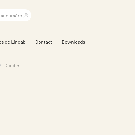
Supprimer
le
os de Lindab
Contact
Downloads
terme
recherché
Coudes