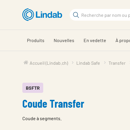
Aller
au
Rechercher
contenu
Rechercher
principal
sur
le
Produits
Nouvelles
En vedette
À prop
site
Accueil (Lindab.ch)
Lindab Safe
Transfer
BSFTR
Coude Transfer
Coude à segments.