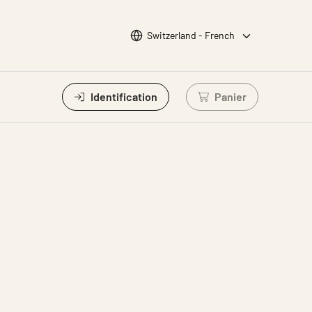
Choisir la langue
Switzerland - French
Identification
Panier
Connectez-vous po