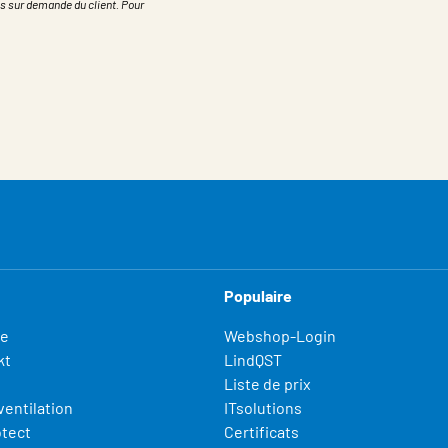
s sur demande du client. Pour
Populaire
fe
Webshop-Login
kt
LindQST
Liste de prix
ventilation
ITsolutions
otect
Certificats