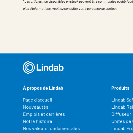
*Les articles non disponibles en stock peuvent être commandés ou fabriqué
plus d'informations, veuillez consulter votre personne de contact.
Propriété
Valeur
À propos de Lindab
Produits
Page d'accueil
Lindab Sa
Nouveautés
Lindab Re
Emplois et carrières
Diffuseur
Notre histoire
Unités de 
Nos valeurs fondamentales
Lindab Pr