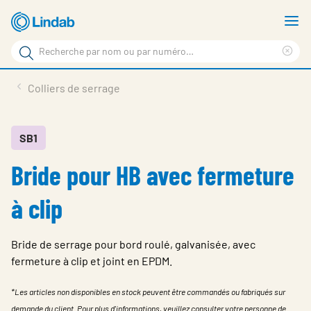
Aller
A
au
le
Rechercher
contenu
m
Sup
Rechercher
principal
le
Produits
Colliers de serrage
sur
ter
Nouvelles
le
rec
site
En vedette
SB1
Bride pour HB avec fermeture
À propos de Lindab
Contact
à clip
Downloads
Bride de serrage pour bord roulé, galvanisée, avec
Identification
fermeture à clip et joint en EPDM.
Choisir la langue
Switzerland - French
*Les articles non disponibles en stock peuvent être commandés ou fabriqués sur
demande du client. Pour plus d'informations, veuillez consulter votre personne de