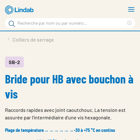
Aller
A
au
le
Rechercher
contenu
m
Sup
Rechercher
principal
le
Produits
Colliers de serrage
sur
ter
Nouvelles
le
rec
site
En vedette
SB-2
Bride pour HB avec bouchon à
À propos de Lindab
Contact
vis
Downloads
Raccords rapides avec joint caoutchouc. La tension est
Identification
assurée par l'intermédiaire d'une vis hexagonale.
Choisir la langue
Plage de température→→→→→→-30 à +75 °C en continu
Switzerland - French