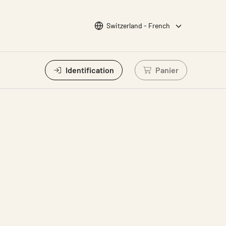
Choisir la langue
Switzerland - French
Identification
Panier
Connectez-vous po