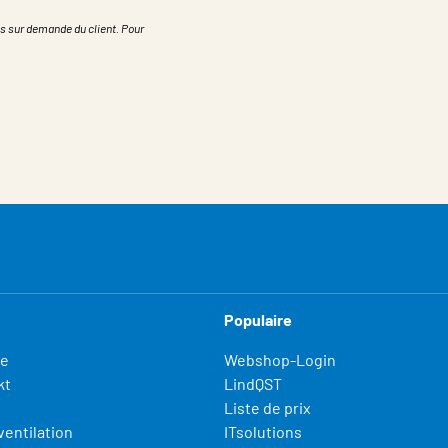
s sur demande du client. Pour
Populaire
fe
Webshop-Login
kt
LindQST
Liste de prix
ventilation
ITsolutions