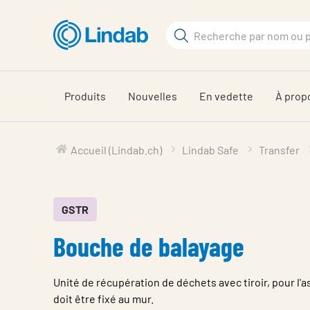
Aller
au
Rechercher
contenu
Rechercher
principal
sur
le
Produits
Nouvelles
En vedette
À prop
site
Accueil (Lindab.ch)
Lindab Safe
Transfer
GSTR
Bouche de balayage
Unité de récupération de déchets avec tiroir, pour l'
doit être fixé au mur.