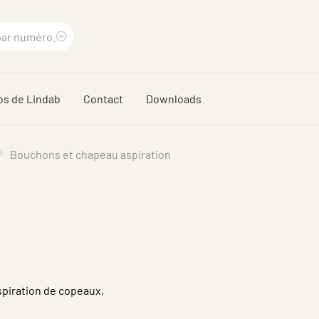
Supprimer
le
os de Lindab
Contact
Downloads
terme
recherché
Bouchons et chapeau aspiration
aspiration de copeaux,