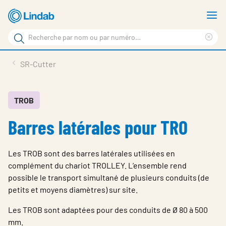
Aller
A
au
le
Rechercher
contenu
m
Sup
Rechercher
principal
le
Produits
SR-Cutter
sur
ter
Nouvelles
le
rec
site
En vedette
TROB
Barres latérales pour TRO
À propos de Lindab
Contact
Les TROB sont des barres latérales utilisées en
Downloads
complément du chariot TROLLEY. L’ensemble rend
possible le transport simultané de plusieurs conduits (de
Identification
petits et moyens diamètres) sur site.
Choisir la langue
Les TROB sont adaptées pour des conduits de Ø 80 à 500
Switzerland - French
mm.