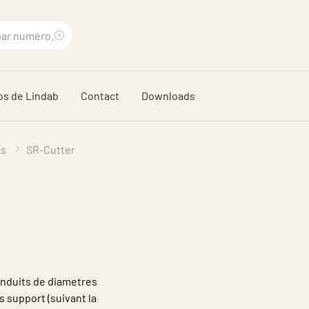
Supprimer
le
os de Lindab
Contact
Downloads
terme
recherché
ls
SR-Cutter
conduits de diametres
s support (suivant la