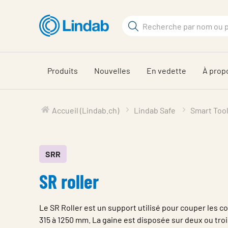
Aller
au
Rechercher
contenu
Rechercher
principal
sur
le
Produits
Nouvelles
En vedette
À prop
site
Accueil (Lindab.ch)
Lindab Safe
Smart Too
SRR
SR roller
Le SR Roller est un support utilisé pour couper les 
315 à 1250 mm. La gaine est disposée sur deux ou troi