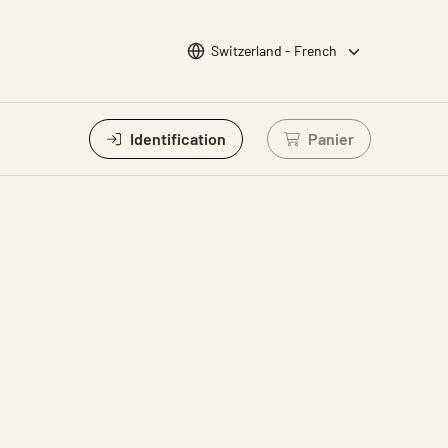
Choisir la langue
Switzerland - French
Identification
Panier
Connectez-vous po