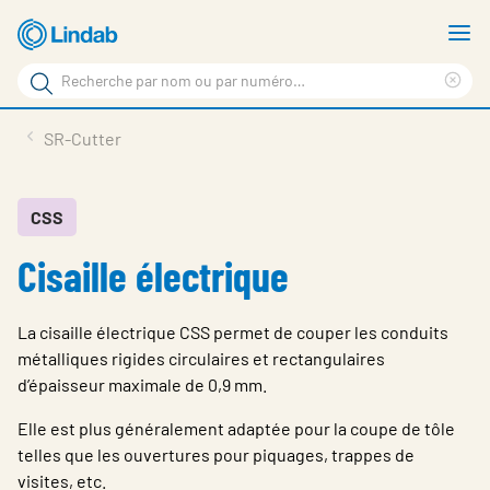
Aller
A
au
le
Rechercher
contenu
m
Sup
Rechercher
principal
le
Produits
SR-Cutter
sur
ter
Nouvelles
le
rec
site
En vedette
CSS
Cisaille électrique
À propos de Lindab
Contact
La cisaille électrique CSS permet de couper les conduits
Downloads
métalliques rigides circulaires et rectangulaires
d’épaisseur maximale de 0,9 mm.
Identification
Elle est plus généralement adaptée pour la coupe de tôle
Choisir la langue
telles que les ouvertures pour piquages, trappes de
Switzerland - French
visites, etc.