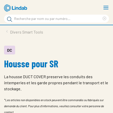
Aller
A
au
le
Rechercher
contenu
m
Sup
Rechercher
principal
le
Produits
Divers Smart Tools
sur
ter
Nouvelles
le
rec
site
En vedette
DC
Housse pour SR
À propos de Lindab
Contact
La housse DUCT COVER preserve les conduits des
Downloads
intemperies et les garde propres pendant le transport et le
stockage.
Identification
*Les articles non disponibles en stock peuvent être commandés ou fabriqués sur
Choisir la langue
Switzerland - French
demande du client. Pour plus d'informations, veuillez consulter votre personne de
contact.