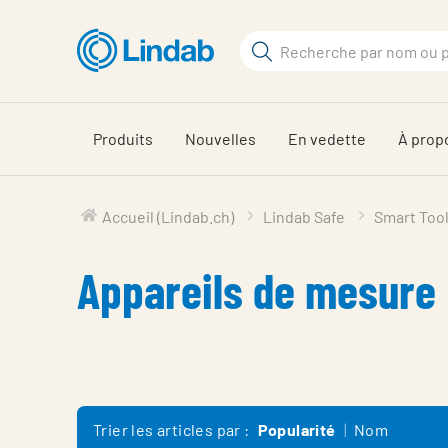
Aller
au
Rechercher
contenu
Rechercher
principal
sur
le
Produits
Nouvelles
En vedette
À prop
site
Accueil (Lindab.ch)
Lindab Safe
Smart Too
Appareils de mesure
Trier les articles par :
Popularité
Nom