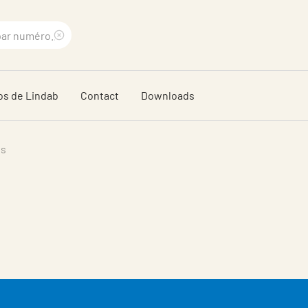
Supprimer
le
os de Lindab
Contact
Downloads
terme
recherché
ls