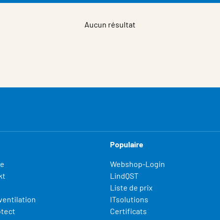
Aucun résultat
Populaire
fe
Webshop-Login
kt
LindQST
Liste de prix
ventilation
ITsolutions
otect
Certificats