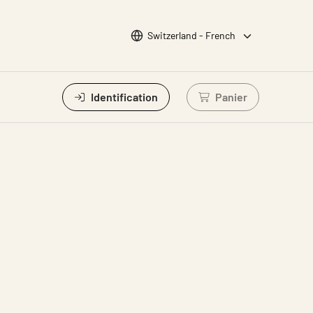
Choisir la langue
Switzerland - French
Identification
Panier
Connectez-vous po