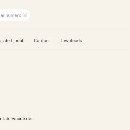
Supprimer
le
os de Lindab
Contact
Downloads
terme
recherché
r l’air évacué des