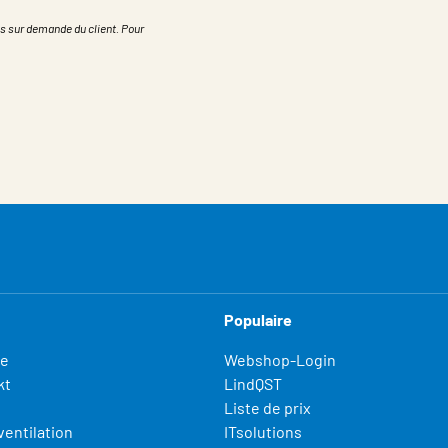
s sur demande du client. Pour
Populaire
fe
Webshop-Login
kt
LindQST
Liste de prix
ventilation
ITsolutions