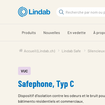
Aller
au
Rechercher
contenu
Rechercher
principal
sur
le
Produits
Nouvelles
En vedette
À prop
site
Accueil (Lindab.ch)
Lindab Safe
Silencieux
VUC
Safephone, Typ C
Dispositif d’isolation contre les odeurs et le bruit pou
bâtiments résidentiels et commerciaux.