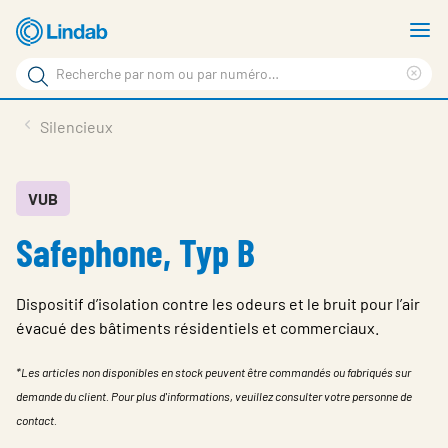
Aller
A
au
le
Rechercher
contenu
m
Sup
Rechercher
principal
le
Produits
Silencieux
sur
ter
Nouvelles
le
rec
site
En vedette
VUB
Safephone, Typ B
À propos de Lindab
Contact
Dispositif d’isolation contre les odeurs et le bruit pour l’air
Downloads
évacué des bâtiments résidentiels et commerciaux.
Identification
*Les articles non disponibles en stock peuvent être commandés ou fabriqués sur
demande du client. Pour plus d'informations, veuillez consulter votre personne de
Choisir la langue
Switzerland - French
contact.