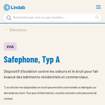
Aller
A
au
le
Rechercher
contenu
m
Sup
Rechercher
principal
le
Produits
Silencieux
sur
ter
Nouvelles
le
rec
site
En vedette
VUA
Safephone, Typ A
À propos de Lindab
Contact
Dispositif d’isolation contre les odeurs et le bruit pour l’air
Downloads
évacué des bâtiments résidentiels et commerciaux.
Identification
*Les articles non disponibles en stock peuvent être commandés ou fabriqués sur
demande du client. Pour plus d'informations, veuillez consulter votre personne de
Choisir la langue
Switzerland - French
contact.