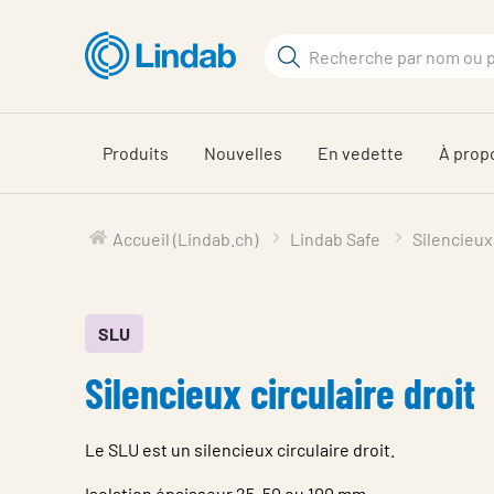
Aller
au
Rechercher
contenu
Rechercher
principal
sur
le
Produits
Nouvelles
En vedette
À prop
site
Accueil (Lindab.ch)
Lindab Safe
Silencieux
SLU
Silencieux circulaire droit
Le SLU est un silencieux circulaire droit.
Isolation épaisseur 25, 50 ou 100 mm.