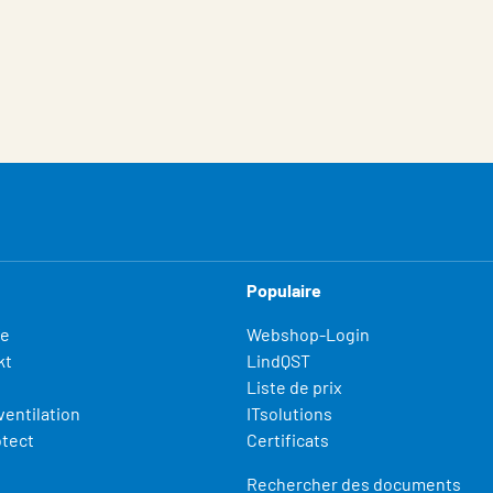
Populaire
fe
Webshop-Login
kt
LindQST
Liste de prix
ventilation
ITsolutions
otect
Certificats
Rechercher des documents