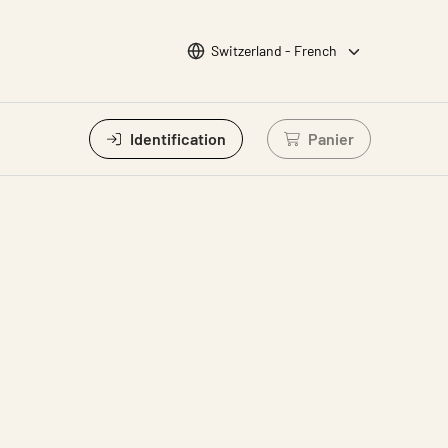
Choisir la langue
Switzerland - French
Identification
Panier
Connectez-vous po