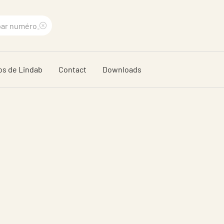
Supprimer
le
os de Lindab
Contact
Downloads
terme
recherché