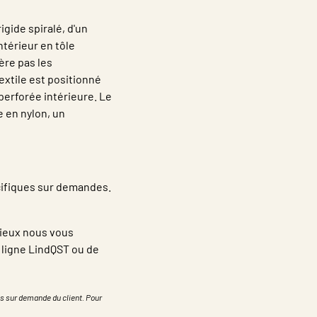
gide spiralé, d'un
ntérieur en tôle
ère pas les
extile est positionné
 perforée intérieure. Le
e en nylon, un
ifiques sur demandes.
cieux nous vous
n ligne LindQST ou de
s sur demande du client. Pour