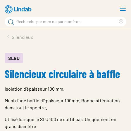
Aller
A
au
le
Rechercher
contenu
m
Sup
Rechercher
principal
le
Produits
Silencieux
sur
ter
Nouvelles
le
rec
site
En vedette
SLBU
Silencieux circulaire à baffle
À propos de Lindab
Contact
Isolation d'épaisseur 100 mm.
Downloads
Muni d'une baffle d'épaisseur 100mm. Bonne atténuation
Identification
dans tout le spectre.
Utilisé lorsque le SLU 100 ne suffit pas. Uniquement en
Choisir la langue
Switzerland - French
grand diamètre.