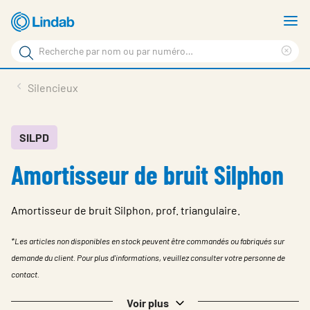
Aller
A
au
le
Rechercher
contenu
m
Sup
Rechercher
principal
le
Produits
Silencieux
sur
ter
Nouvelles
le
rec
site
En vedette
SILPD
Amortisseur de bruit Silphon
À propos de Lindab
Contact
Amortisseur de bruit Silphon, prof. triangulaire.
Downloads
*Les articles non disponibles en stock peuvent être commandés ou fabriqués sur
Identification
demande du client. Pour plus d'informations, veuillez consulter votre personne de
contact.
Choisir la langue
Switzerland - French
Voir plus