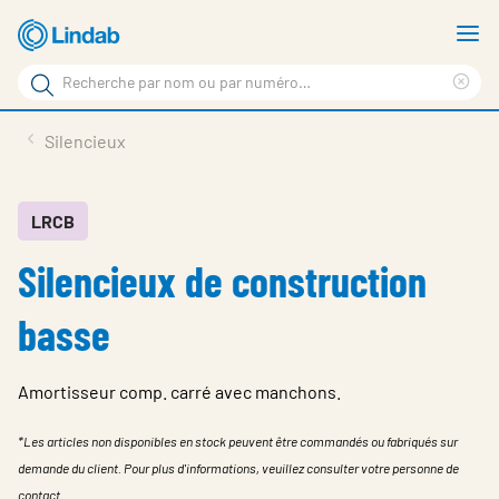
Aller
A
au
le
Rechercher
contenu
m
Sup
Rechercher
principal
le
Produits
Silencieux
sur
ter
Nouvelles
le
rec
site
En vedette
LRCB
Silencieux de construction
À propos de Lindab
Contact
basse
Downloads
Amortisseur comp. carré avec manchons.
Identification
*Les articles non disponibles en stock peuvent être commandés ou fabriqués sur
Choisir la langue
Switzerland - French
demande du client. Pour plus d'informations, veuillez consulter votre personne de
contact.