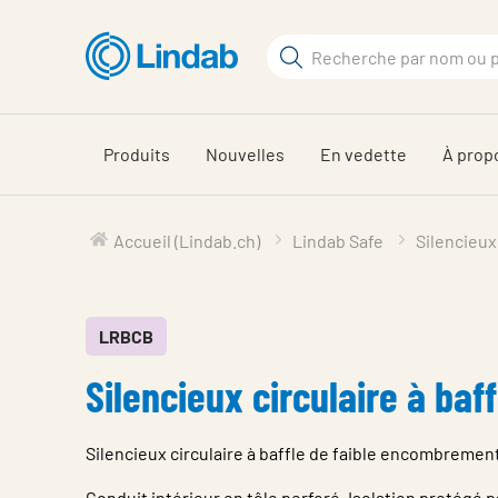
Aller
au
Rechercher
contenu
Rechercher
principal
sur
le
Produits
Nouvelles
En vedette
À prop
site
Accueil (Lindab.ch)
Lindab Safe
Silencieux
LRBCB
Silencieux circulaire à baff
Silencieux circulaire à baffle de faible encombrement
Conduit intérieur en tôle perforé. Isolation protégé pa