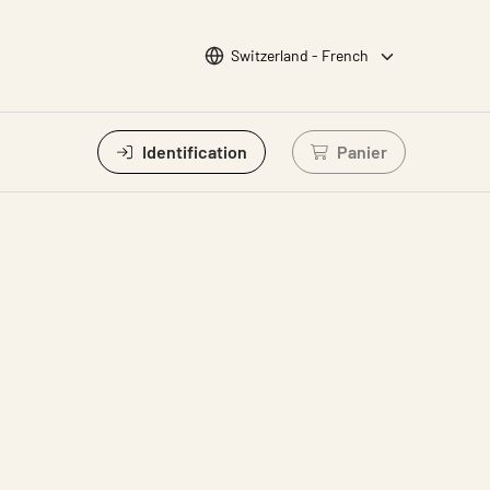
Choisir la langue
Switzerland - French
Identification
Panier
Connectez-vous po