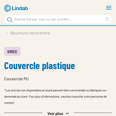
Aller
A
au
le
Rechercher
contenu
m
Sup
Rechercher
principal
le
Produits
Bouchons d'extrémité
sur
ter
Nouvelles
le
rec
site
En vedette
SREC
Couvercle plastique
À propos de Lindab
Contact
Couvercle PU
Downloads
*Les articles non disponibles en stock peuvent être commandés ou fabriqués sur
Identification
demande du client. Pour plus d'informations, veuillez consulter votre personne de
contact.
Choisir la langue
Switzerland - French
Voir plus