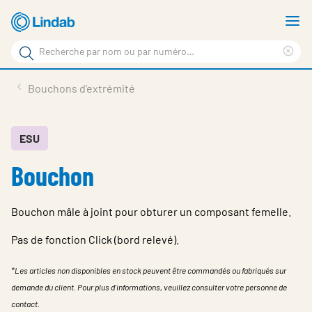
Aller
A
au
le
Rechercher
contenu
m
Sup
Rechercher
principal
le
Produits
Bouchons d'extrémité
sur
ter
Nouvelles
le
rec
site
En vedette
ESU
Bouchon
À propos de Lindab
Contact
Bouchon mâle à joint pour obturer un composant femelle.
Downloads
Pas de fonction Click (bord relevé).
Identification
*Les articles non disponibles en stock peuvent être commandés ou fabriqués sur
Choisir la langue
demande du client. Pour plus d'informations, veuillez consulter votre personne de
Switzerland - French
contact.