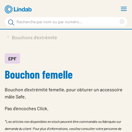
Aller
A
au
le
Rechercher
contenu
m
Sup
Rechercher
principal
le
Produits
Bouchons d'extrémité
sur
ter
Nouvelles
le
rec
site
En vedette
EPF
Bouchon femelle
À propos de Lindab
Contact
Bouchon d'extrémité femelle, pour obturer un accessoire
Downloads
mâle Safe.
Identification
Pas d'encoches Click.
Choisir la langue
*Les articles non disponibles en stock peuvent être commandés ou fabriqués sur
Switzerland - French
demande du client. Pour plus d'informations, veuillez consulter votre personne de