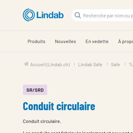
Aller
au
Rechercher
contenu
Rechercher
principal
sur
le
Produits
Nouvelles
En vedette
À prop
site
Accueil (Lindab.ch)
Lindab Safe
Safe
T
SR/SRD
Conduit circulaire
Conduit circulaire.
Les conduits sont fabriqués localement et peuvent av