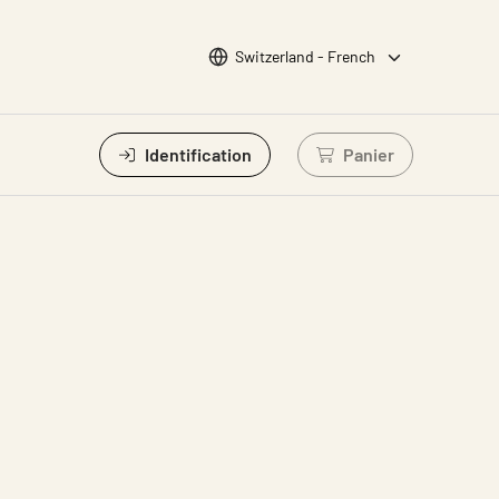
Choisir la langue
Switzerland - French
Identification
Panier
Connectez-vous po