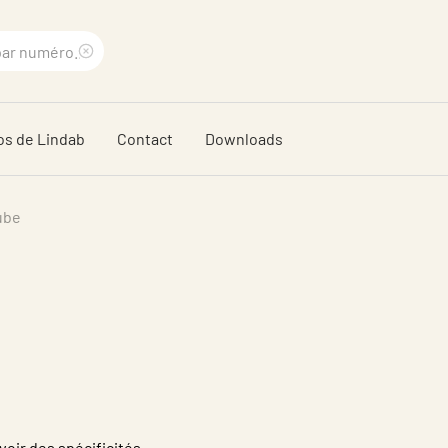
Supprimer
le
os de Lindab
Contact
Downloads
terme
recherché
ube
oir des spécificités