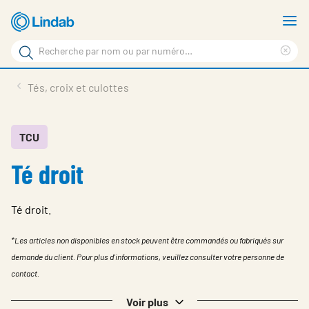
Aller
A
au
le
Rechercher
contenu
m
Sup
Rechercher
principal
le
Produits
Tés, croix et culottes
sur
ter
Nouvelles
le
rec
site
En vedette
TCU
Té droit
À propos de Lindab
Contact
Té droit.
Downloads
*Les articles non disponibles en stock peuvent être commandés ou fabriqués sur
Identification
demande du client. Pour plus d'informations, veuillez consulter votre personne de
contact.
Choisir la langue
Switzerland - French
Voir plus