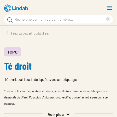
Aller
A
au
le
Rechercher
contenu
m
Sup
Rechercher
principal
le
Produits
Tés, croix et culottes
sur
ter
Nouvelles
le
rec
site
En vedette
TCPU
Té droit
À propos de Lindab
Contact
Té embouti ou fabriqué avec un piquage.
Downloads
*Les articles non disponibles en stock peuvent être commandés ou fabriqués sur
Identification
demande du client. Pour plus d'informations, veuillez consulter votre personne de
contact.
Choisir la langue
Switzerland - French
Voir plus