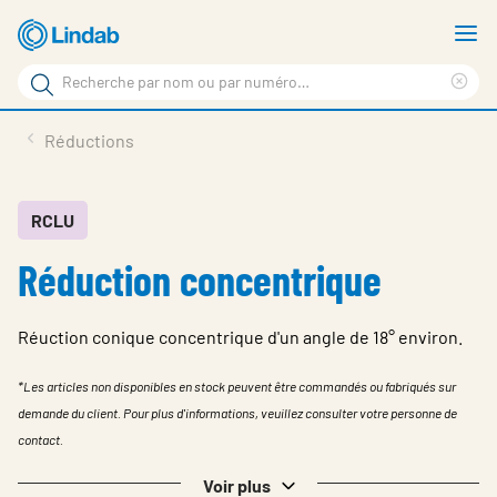
Aller
A
au
le
Rechercher
contenu
m
Sup
Rechercher
principal
le
Produits
Réductions
sur
ter
Nouvelles
le
rec
site
En vedette
RCLU
Réduction concentrique
À propos de Lindab
Contact
Réuction conique concentrique d'un angle de 18° environ.
Downloads
*Les articles non disponibles en stock peuvent être commandés ou fabriqués sur
Identification
demande du client. Pour plus d'informations, veuillez consulter votre personne de
contact.
Choisir la langue
Switzerland - French
Voir plus