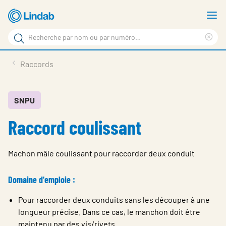
Aller
A
au
le
Rechercher
contenu
m
Sup
Rechercher
principal
le
Produits
Raccords
sur
ter
Nouvelles
le
rec
site
En vedette
SNPU
Raccord coulissant
À propos de Lindab
Contact
Machon mâle coulissant pour raccorder deux conduit
Downloads
Domaine d'emploie :
Identification
Pour raccorder deux conduits sans les découper à une
Choisir la langue
Switzerland - French
longueur précise. Dans ce cas, le manchon doit être
maintenu par des vis/rivets.