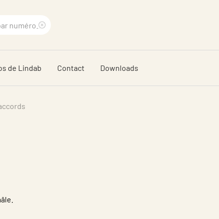
Supprimer
le
os de Lindab
Contact
Downloads
terme
recherché
accords
âle.