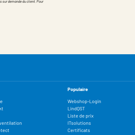
s sur demande du client. Pour
Populaire
fe
Webshop-Login
kt
LindQST
Liste de prix
ventilation
ITsolutions
otect
Certificats