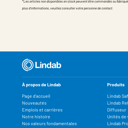
*Les articles non disponibles en stock peuvent être commandés ou fabriqué
plus d'informations, veuillez consulter votre personne de contact.
Propriété
Valeur
À propos de Lindab
Produits
Page d'accueil
Lindab Sa
Nouveautés
Lindab Re
Emplois et carrières
Diffuseur
Notre histoire
Unités de 
Nos valeurs fondamentales
Lindab Pr