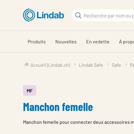
Aller
au
Rechercher
contenu
Rechercher
principal
sur
le
Produits
Nouvelles
En vedette
À prop
site
Accueil (Lindab.ch)
Lindab Safe
Safe
R
MF
Manchon femelle
Manchon femelle pour connecter deux accessoires m