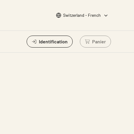
Choisir la langue
Switzerland - French
Identification
Panier
Connectez-vous po