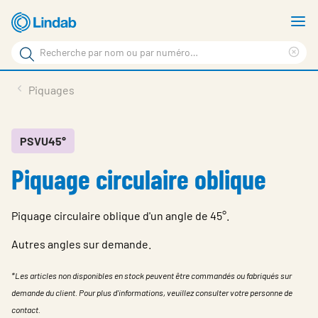
Aller
A
au
le
Rechercher
contenu
m
Sup
Rechercher
principal
le
Produits
Piquages
sur
ter
Nouvelles
le
rec
site
En vedette
PSVU45°
Piquage circulaire oblique
À propos de Lindab
Contact
Piquage circulaire oblique d'un angle de 45°.
Downloads
Autres angles sur demande.
Identification
*Les articles non disponibles en stock peuvent être commandés ou fabriqués sur
Choisir la langue
demande du client. Pour plus d'informations, veuillez consulter votre personne de
Switzerland - French
contact.