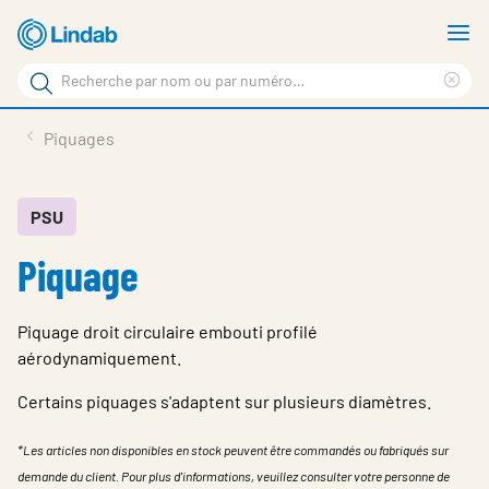
Aller
A
au
le
Rechercher
contenu
m
Sup
Rechercher
principal
le
Produits
Piquages
sur
ter
Nouvelles
le
rec
site
En vedette
PSU
Piquage
À propos de Lindab
Contact
Piquage droit circulaire embouti profilé
Downloads
aérodynamiquement.
Identification
Certains piquages s'adaptent sur plusieurs diamètres.
Choisir la langue
*Les articles non disponibles en stock peuvent être commandés ou fabriqués sur
Switzerland - French
demande du client. Pour plus d'informations, veuillez consulter votre personne de