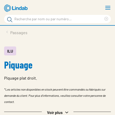
Aller
A
au
le
Rechercher
contenu
m
Sup
Rechercher
principal
le
Produits
Passages
sur
ter
Nouvelles
le
rec
site
En vedette
ILU
Piquage
À propos de Lindab
Contact
Piquage plat droit.
Downloads
*Les articles non disponibles en stock peuvent être commandés ou fabriqués sur
Identification
demande du client. Pour plus d'informations, veuillez consulter votre personne de
contact.
Choisir la langue
Switzerland - French
Voir plus