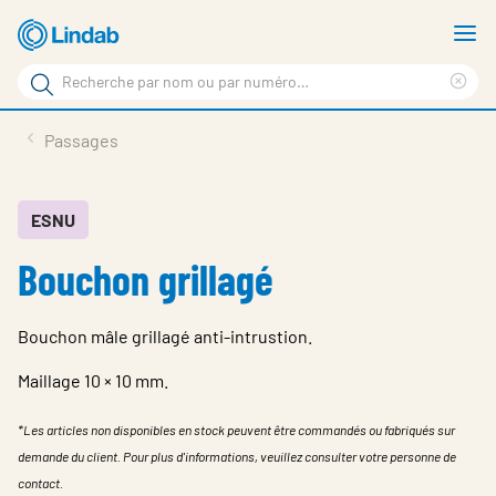
Aller
A
au
le
Rechercher
contenu
m
Sup
Rechercher
principal
le
Produits
Passages
sur
ter
Nouvelles
le
rec
site
En vedette
ESNU
Bouchon grillagé
À propos de Lindab
Contact
Bouchon mâle grillagé anti-intrustion.
Downloads
Maillage 10 × 10 mm.
Identification
*Les articles non disponibles en stock peuvent être commandés ou fabriqués sur
Choisir la langue
demande du client. Pour plus d'informations, veuillez consulter votre personne de
Switzerland - French
contact.