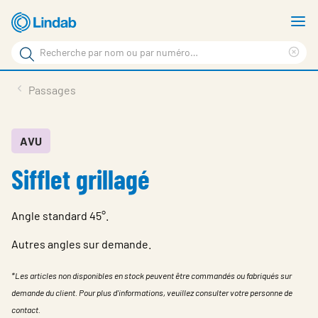
Aller
A
au
le
Rechercher
contenu
m
Sup
Rechercher
principal
le
Produits
Passages
sur
ter
Nouvelles
le
rec
site
En vedette
AVU
Sifflet grillagé
À propos de Lindab
Contact
Angle standard 45°.
Downloads
Autres angles sur demande.
Identification
*Les articles non disponibles en stock peuvent être commandés ou fabriqués sur
Choisir la langue
demande du client. Pour plus d'informations, veuillez consulter votre personne de
Switzerland - French
contact.