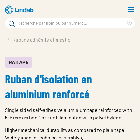
Aller
A
au
le
Rechercher
contenu
m
Sup
Rechercher
principal
le
Produits
Rubans adhésifs et mastic
sur
ter
Nouvelles
le
rec
site
En vedette
RAITAPE
Ruban d'isolation en
À propos de Lindab
Contact
aluminium renforcé
Downloads
Single sided self-adhesive aluminium tape reinforced with
Identification
5×5 mm carbon fibre net, laminated with polyethylene.
Choisir la langue
Higher mechanical durability as compared to plain tape.
Switzerland - French
Widely used in technical assemblys.