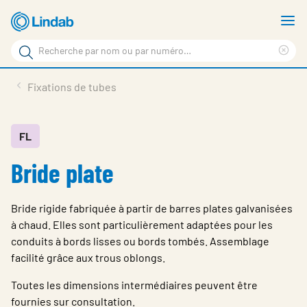
Aller
A
au
le
Rechercher
contenu
m
Sup
Rechercher
principal
le
Produits
Fixations de tubes
sur
ter
Nouvelles
le
rec
site
En vedette
FL
Bride plate
À propos de Lindab
Contact
Bride rigide fabriquée à partir de barres plates galvanisées
Downloads
à chaud. Elles sont particulièrement adaptées pour les
conduits à bords lisses ou bords tombés. Assemblage
Identification
facilité grâce aux trous oblongs.
Choisir la langue
Toutes les dimensions intermédiaires peuvent être
Switzerland - French
fournies sur consultation.