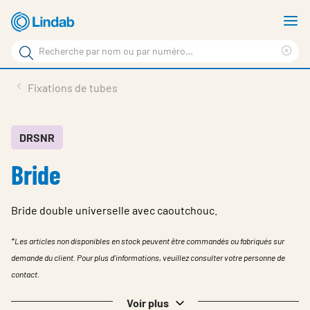
Aller
A
au
le
Rechercher
contenu
m
Sup
Rechercher
principal
le
Produits
Fixations de tubes
sur
ter
Nouvelles
le
rec
site
En vedette
DRSNR
Bride
À propos de Lindab
Contact
Bride double universelle avec caoutchouc.
Downloads
*Les articles non disponibles en stock peuvent être commandés ou fabriqués sur
Identification
demande du client. Pour plus d'informations, veuillez consulter votre personne de
contact.
Choisir la langue
Switzerland - French
Voir plus