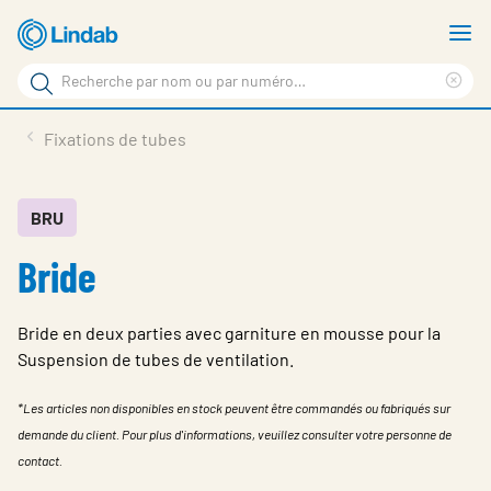
Aller
A
au
le
Rechercher
contenu
m
Sup
Rechercher
principal
le
Produits
Fixations de tubes
sur
ter
Nouvelles
le
rec
site
En vedette
BRU
Bride
À propos de Lindab
Contact
Bride en deux parties avec garniture en mousse pour la
Downloads
Suspension de tubes de ventilation.
Identification
*Les articles non disponibles en stock peuvent être commandés ou fabriqués sur
demande du client. Pour plus d'informations, veuillez consulter votre personne de
Choisir la langue
Switzerland - French
contact.