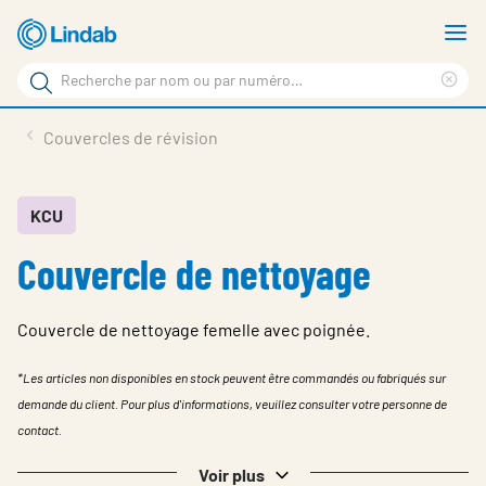
Aller
A
au
le
Rechercher
contenu
m
Sup
Rechercher
principal
le
Produits
Couvercles de révision
sur
ter
Nouvelles
le
rec
site
En vedette
KCU
Couvercle de nettoyage
À propos de Lindab
Contact
Couvercle de nettoyage femelle avec poignée.
Downloads
*Les articles non disponibles en stock peuvent être commandés ou fabriqués sur
Identification
demande du client. Pour plus d'informations, veuillez consulter votre personne de
contact.
Choisir la langue
Switzerland - French
Voir plus