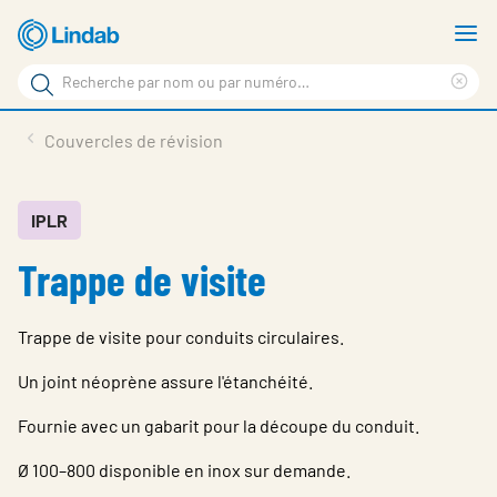
Aller
A
au
le
Rechercher
contenu
m
Sup
Rechercher
principal
le
Produits
Couvercles de révision
sur
ter
Nouvelles
le
rec
site
En vedette
IPLR
Trappe de visite
À propos de Lindab
Contact
Trappe de visite pour conduits circulaires.
Downloads
Un joint néoprène assure l'étanchéité.
Identification
Fournie avec un gabarit pour la découpe du conduit.
Choisir la langue
Switzerland - French
Ø 100–800 disponible en inox sur demande.