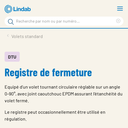
Aller
A
au
le
Rechercher
contenu
m
Sup
Rechercher
principal
le
Produits
Volets standard
sur
ter
Nouvelles
le
rec
site
En vedette
DTU
Registre de fermeture
À propos de Lindab
Contact
Equipé d’un volet tournant circulaire réglable sur un angle
Downloads
0-90°, avec joint caoutchouc EPDM assurant l'étanchéité du
volet fermé.
Identification
Le registre peut occasionnellement être utilisé en
Choisir la langue
régulation.
Switzerland - French