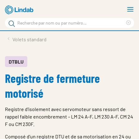
Aller
A
au
le
Rechercher
contenu
m
Sup
Rechercher
principal
le
Produits
Volets standard
sur
ter
Nouvelles
le
rec
site
En vedette
DTBLU
Registre de fermeture
À propos de Lindab
Contact
motorisé
Downloads
Registre d'isolement avec servomoteur sans ressort de
Identification
rappel faible encombrement – LM 24 A-F, LM 230 A-F, CM 24
F ou CM 230F.
Choisir la langue
Switzerland - French
Composé d'un registre DTU et de sa motorisation en 24 ou