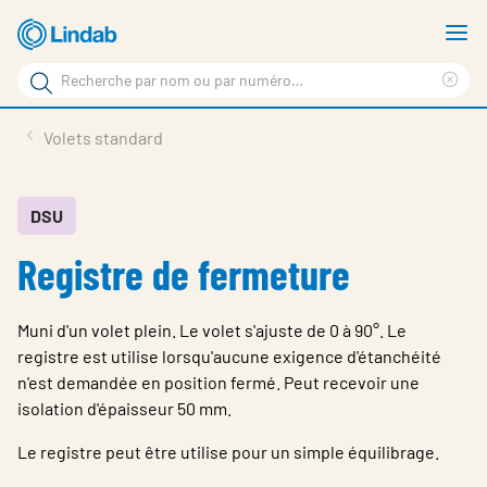
Aller
A
au
le
Rechercher
contenu
m
Sup
Rechercher
principal
le
Produits
Volets standard
sur
ter
Nouvelles
le
rec
site
En vedette
DSU
Registre de fermeture
À propos de Lindab
Contact
Muni d'un volet plein. Le volet s'ajuste de 0 à 90°. Le
Downloads
registre est utilise lorsqu'aucune exigence d'étanchéité
n'est demandée en position fermé. Peut recevoir une
Identification
isolation d'épaisseur 50 mm.
Choisir la langue
Le registre peut être utilise pour un simple équilibrage.
Switzerland - French