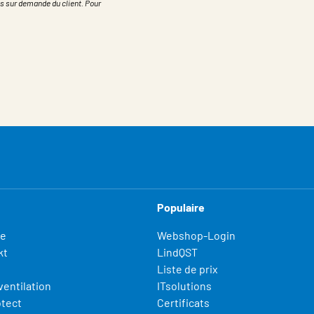
s sur demande du client. Pour
Populaire
fe
Webshop-Login
kt
LindQST
Liste de prix
ventilation
ITsolutions
otect
Certificats