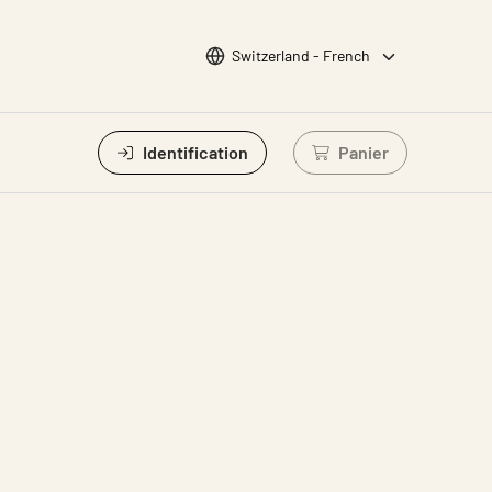
Choisir la langue
Switzerland - French
Identification
Panier
Connectez-vous po