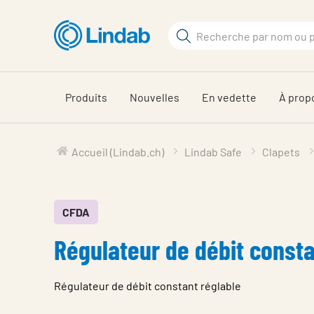
Aller
au
Rechercher
contenu
Rechercher
principal
sur
le
Produits
Nouvelles
En vedette
À prop
site
Accueil (Lindab.ch)
Lindab Safe
Clapets
CFDA
Régulateur de débit const
Régulateur de débit constant réglable