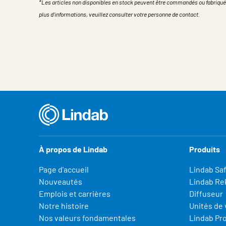
*Les articles non disponibles en stock peuvent être commandés ou fabriqué
plus d'informations, veuillez consulter votre personne de contact.
Propriété
Valeur
À propos de Lindab
Produits
Page d'accueil
Lindab Sa
Nouveautés
Lindab Re
Emplois et carrières
Diffuseur
Notre histoire
Unités de 
Nos valeurs fondamentales
Lindab Pr