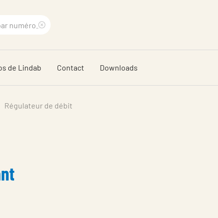
Supprimer
le
os de Lindab
Contact
Downloads
terme
recherché
Régulateur de débit
ant