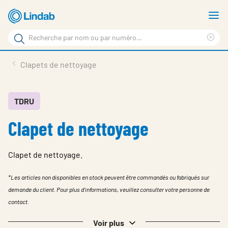
Aller
A
au
le
Rechercher
contenu
m
Sup
Rechercher
principal
le
Produits
Clapets de nettoyage
sur
ter
Nouvelles
le
rec
site
En vedette
TDRU
Clapet de nettoyage
À propos de Lindab
Contact
Clapet de nettoyage.
Downloads
*Les articles non disponibles en stock peuvent être commandés ou fabriqués sur
Identification
demande du client. Pour plus d'informations, veuillez consulter votre personne de
contact.
Choisir la langue
Switzerland - French
Voir plus