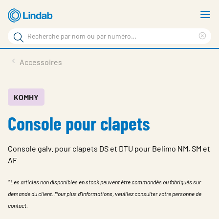
Aller
A
au
le
Rechercher
contenu
m
Sup
Rechercher
principal
le
Produits
Accessoires
sur
ter
Nouvelles
le
rec
site
En vedette
KOMHY
Console pour clapets
À propos de Lindab
Contact
Console galv. pour clapets DS et DTU pour Belimo NM, SM et
Downloads
AF
Identification
*Les articles non disponibles en stock peuvent être commandés ou fabriqués sur
demande du client. Pour plus d'informations, veuillez consulter votre personne de
Choisir la langue
Switzerland - French
contact.