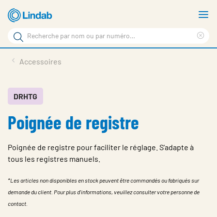
Aller
A
au
le
Rechercher
contenu
m
Sup
Rechercher
principal
le
Produits
Accessoires
sur
ter
Nouvelles
le
rec
site
En vedette
DRHTG
Poignée de registre
À propos de Lindab
Contact
Poignée de registre pour faciliter le réglage. S'adapte à
Downloads
tous les registres manuels.
Identification
*Les articles non disponibles en stock peuvent être commandés ou fabriqués sur
demande du client. Pour plus d'informations, veuillez consulter votre personne de
Choisir la langue
Switzerland - French
contact.