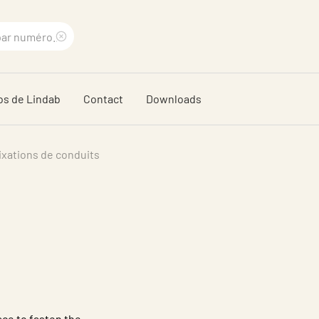
Supprimer
le
os de Lindab
Contact
Downloads
terme
recherché
ixations de conduits
ace to fasten the