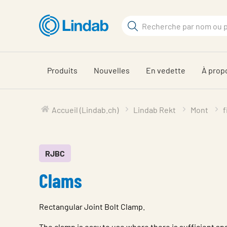
Aller
au
Rechercher
contenu
Rechercher
principal
sur
le
Produits
Nouvelles
En vedette
À prop
site
Accueil (Lindab.ch)
Lindab Rekt
Mont
f
RJBC
Clams
Rectangular Joint Bolt Clamp.
The clamp is easy to use where there is sufficient sp