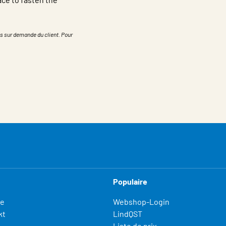
s sur demande du client. Pour
Populaire
fe
Webshop-Login
kt
LindQST
Liste de prix