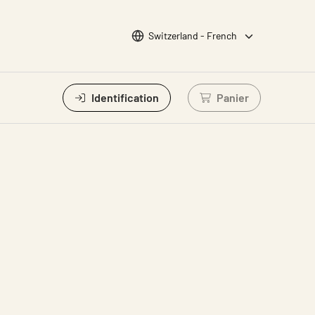
Choisir la langue
Switzerland - French
Identification
Panier
Connectez-vous po