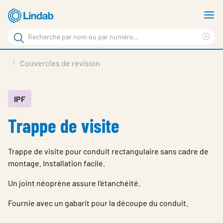
Aller
A
au
le
Rechercher
contenu
m
Sup
Rechercher
principal
le
Produits
Couvercles de révision
sur
ter
Nouvelles
le
rec
site
En vedette
IPF
Trappe de visite
À propos de Lindab
Contact
Trappe de visite pour conduit rectangulaire sans cadre de
Downloads
montage. Installation facile.
Identification
Un joint néoprène assure l'étanchéité.
Fournie avec un gabarit pour la découpe du conduit.
Choisir la langue
Switzerland - French