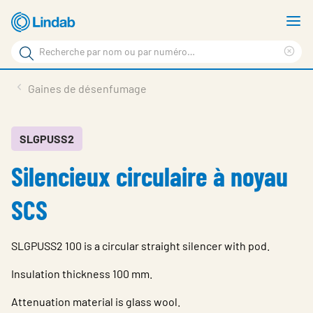
Aller
A
au
le
Rechercher
contenu
m
Sup
Rechercher
principal
le
Produits
Gaines de désenfumage
sur
ter
Nouvelles
le
rec
site
En vedette
SLGPUSS2
Silencieux circulaire à noyau
À propos de Lindab
Contact
SCS
Downloads
SLGPUSS2 100 is a circular straight silencer with pod.
Identification
Insulation thickness 100 mm.
Choisir la langue
Switzerland - French
Attenuation material is glass wool.